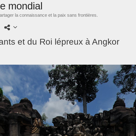
ne mondial
rtager la connaissance et la paix sans frontières.
ants et du Roi lépreux à Angkor