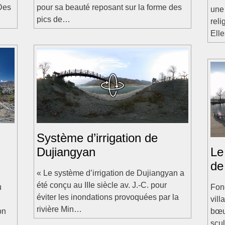
 Des
pour sa beauté reposant sur la forme des
une 
pics de…
reli
Ell
Système d’irrigation de
Dujiangyan
Le
de
« Le système d’irrigation de Dujiangyan a
été conçu au IIIe siècle av. J.-C. pour
u
Fon
éviter les inondations provoquées par la
vill
rivière Min…
on
bœuf
scu