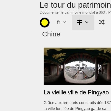
Le tour du patrimoi
Aller
au
Documenter le patrimoine mondial à 360°. Pa
contenu
fr
Chine
La vieille ville de Pingyao
Grâce aux remparts construits dès 137
la ville fortifiée de Pingyao garde sa