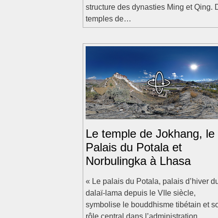
structure des dynasties Ming et Qing.
temples de…
Le temple de Jokhang, le
Palais du Potala et
Norbulingka à Lhasa
« Le palais du Potala, palais d’hiver d
dalaï-lama depuis le VIIe siècle,
symbolise le bouddhisme tibétain et s
rôle central dans l’administration…