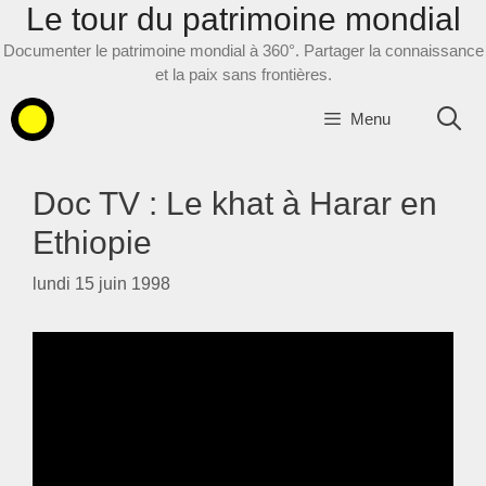
Le tour du patrimoine mondial
Aller
au
Documenter le patrimoine mondial à 360°. Partager la connaissance
contenu
et la paix sans frontières.
Menu
Doc TV : Le khat à Harar en
Ethiopie
lundi 15 juin 1998