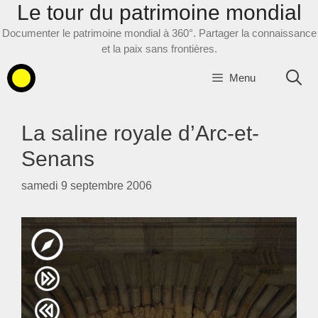
Le tour du patrimoine mondial
Aller
au
Documenter le patrimoine mondial à 360°. Partager la connaissance
contenu
et la paix sans frontières.
Menu
La saline royale d’Arc-et-
Senans
samedi 9 septembre 2006