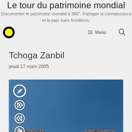
Le tour du patrimoine mondial
Aller
au
Documenter le patrimoine mondial à 360°. Partager la connaissance
contenu
et la paix sans frontières.
Menu
Tchoga Zanbil
jeudi 17 mars 2005