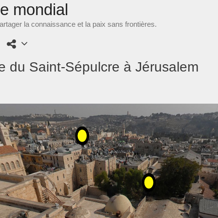
ne mondial
rtager la connaissance et la paix sans frontières.
ise du Saint-Sépulcre à Jérusalem