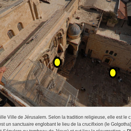
ille Ville de Jérusalem. Selon la tradition religieuse, elle est 
st un sanctuaire englobant le lieu de la crucifixion (le Golgotha)