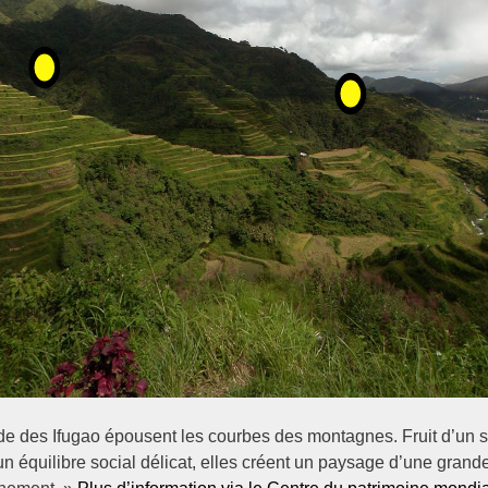
tude des Ifugao épousent les courbes des montagnes. Fruit d’un s
’un équilibre social délicat, elles créent un paysage d’une grand