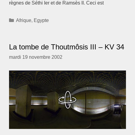
règnes de Séthi Ier et de Ramsès II. Ceci est
Catégories
Afrique
,
Egypte
La tombe de Thoutmôsis III – KV 34
mardi 19 novembre 2002