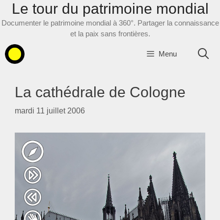
Le tour du patrimoine mondial
Aller
au
Documenter le patrimoine mondial à 360°. Partager la connaissance
contenu
et la paix sans frontières.
Menu
La cathédrale de Cologne
mardi 11 juillet 2006