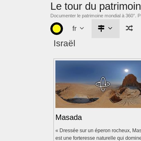
Le tour du patrimoi
Aller
au
Documenter le patrimoine mondial à 360°. Pa
contenu
fr
Israël
Masada
« Dressée sur un éperon rocheux, Ma
est une forteresse naturelle qui domine