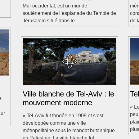
Mur occidental, est un mur de
mémo
soutènement de l’esplanade du Temple de
cons
Jérusalem situé dans le…
de 
Ville blanche de Tel-Aviv : le
Te
e
mouvement moderne
« Le
Sur
peup
« Tel-Aviv fut fondée en 1909 et s’est
plai
développée comme une ville
plus
métropolitaine sous le mandat britannique
en Palestine. La ville blanche fut…